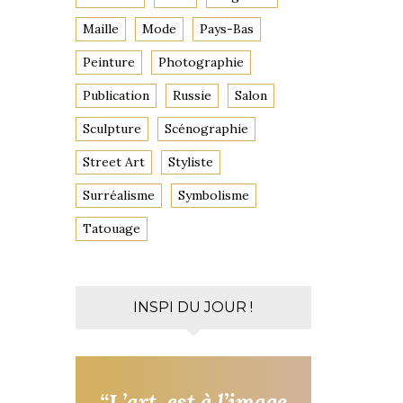
Maille
Mode
Pays-Bas
Peinture
Photographie
Publication
Russie
Salon
Sculpture
Scénographie
Street Art
Styliste
Surréalisme
Symbolisme
Tatouage
INSPI DU JOUR !
“L’art, est à l’image