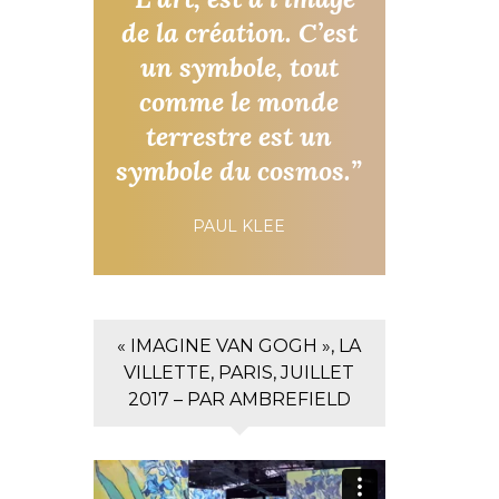
de la création. C’est
un symbole, tout
comme le monde
terrestre est un
symbole du cosmos.”
PAUL KLEE
« IMAGINE VAN GOGH », LA
VILLETTE, PARIS, JUILLET
2017 – PAR AMBREFIELD
Lecteur
vidéo