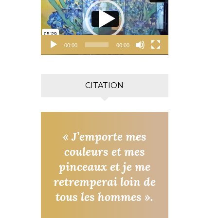
00:00
00:00
CITATION
« J’emporte mes
couleurs et mes
pinceaux et je me
retremperai loin de
tous les hommes ».