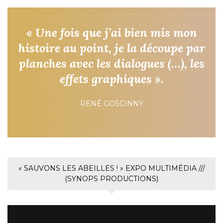
« Une fois que j’ai bien mis mon
histoire au point, je la découpe par
planches avec les dialogues (…), les
effets graphiques ».
RENÉ GOSCINNY
« SAUVONS LES ABEILLES ! » EXPO MULTIMÉDIA ///
(SYNOPS PRODUCTIONS)
Lecteur
vidéo