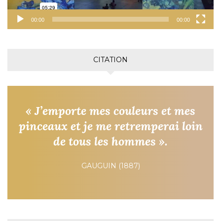
00:00
00:00
CITATION
« J’emporte mes couleurs et mes
pinceaux et je me retremperai loin
de tous les hommes ».
GAUGUIN (1887)