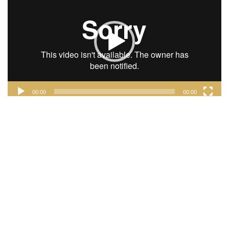
00:00
00:00
INSTAGRAM
FACEBOOK
TWITTER
PINTEREST
COPYRIGHT © AMBREFIELD 2017 - TOUS DROITS RÉSERVÉS