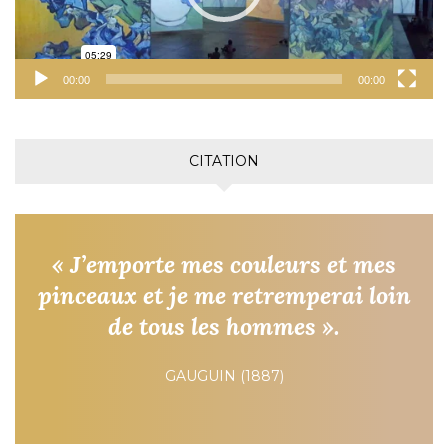
00:00
00:00
CITATION
« J’emporte mes couleurs et mes
pinceaux et je me retremperai loin
de tous les hommes ».
GAUGUIN (1887)