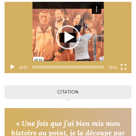
Lecteur
vidéo
00:00
00:00
CITATION
« Une fois que j’ai bien mis mon
histoire au point, je la découpe par