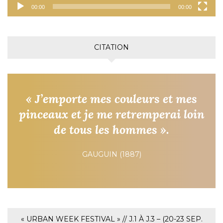
00:00
00:00
CITATION
« J’emporte mes couleurs et mes
pinceaux et je me retremperai loin
de tous les hommes ».
GAUGUIN (1887)
« URBAN WEEK FESTIVAL » // J.1 À J.3 – (20-23 SEP.