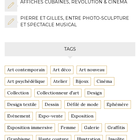
AFFICHES CUBAINES, RÉVOLUTION & CINÉMA
PIERRE ET GILLES, ENTRE PHOTO-SCULPTURE
ET SPECTACLE MUSICAL
TAGS
Art contemporain
Art déco
Art nouveau
Art psychédélique
Atelier
Bijoux
Cinéma
Collection
Collectionneur d'art
Design
Design textile
Dessin
Défilé de mode
Ephémère
Evénement
Expo-vente
Exposition
Exposition immersive
Femme
Galerie
Graffitis
Graphisme
Haute couture
Illustration
Insolite