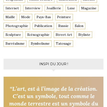
Internet
Interview
Joaillerie
Luxe
Magazine
Maille
Mode
Pays-Bas
Peinture
Photographie
Publication
Russie
Salon
Sculpture
Scénographie
Street Art
Styliste
Surréalisme
Symbolisme
Tatouage
INSPI DU JOUR !
“L’art, est à l’image de la création.
C’est un symbole, tout comme le
monde terrestre est un symbole du