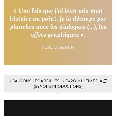
« Une fois que j’ai bien mis mon
histoire au point, je la découpe par
planches avec les dialogues (…), les
effets graphiques ».
RENÉ GOSCINNY
« SAUVONS LES ABEILLES ! » EXPO MULTIMÉDIA ///
(SYNOPS PRODUCTIONS)
Lecteur
vidéo