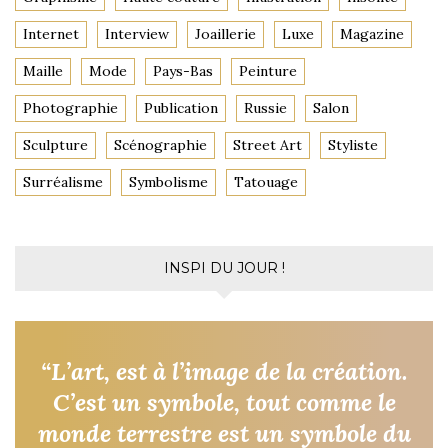
Internet
Interview
Joaillerie
Luxe
Magazine
Maille
Mode
Pays-Bas
Peinture
Photographie
Publication
Russie
Salon
Sculpture
Scénographie
Street Art
Styliste
Surréalisme
Symbolisme
Tatouage
INSPI DU JOUR !
“L’art, est à l’image de la création.
C’est un symbole, tout comme le
monde terrestre est un symbole du