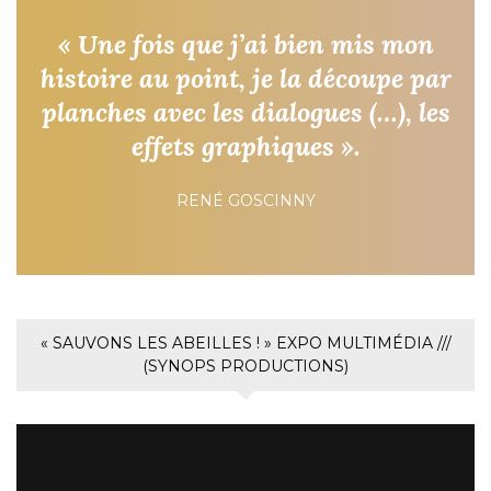
« Une fois que j’ai bien mis mon
histoire au point, je la découpe par
planches avec les dialogues (…), les
effets graphiques ».
RENÉ GOSCINNY
« SAUVONS LES ABEILLES ! » EXPO MULTIMÉDIA ///
(SYNOPS PRODUCTIONS)
Lecteur
vidéo