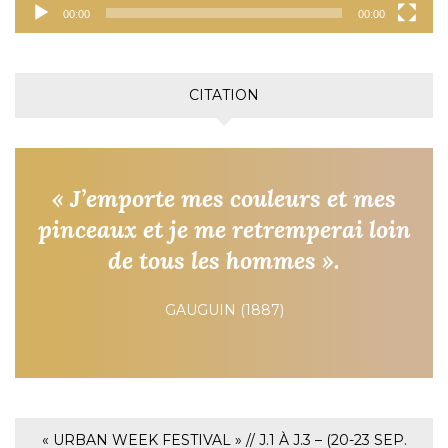
00:00
00:00
CITATION
« J’emporte mes couleurs et mes
pinceaux et je me retremperai loin
de tous les hommes ».
GAUGUIN (1887)
« URBAN WEEK FESTIVAL » // J.1 À J.3 – (20-23 SEP.