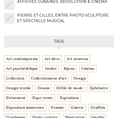
AFFICHES CUBAINES, RÉVOLUTION & CINÉMA
PIERRE ET GILLES, ENTRE PHOTO-SCULPTURE
ET SPECTACLE MUSICAL
TAGS
Art contemporain
Art déco
Art nouveau
Art psychédélique
Atelier
Bijoux
Cinéma
Collection
Collectionneur d'art
Design
Design textile
Dessin
Défilé de mode
Ephémère
Evénement
Expo-vente
Exposition
Exposition immersive
Femme
Galerie
Graffitis
Graphisme
Haute couture
Illustration
Insolite