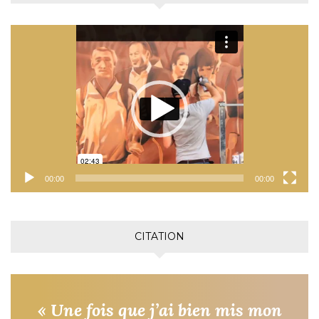
Lecteur
vidéo
00:00
00:00
CITATION
« Une fois que j’ai bien mis mon