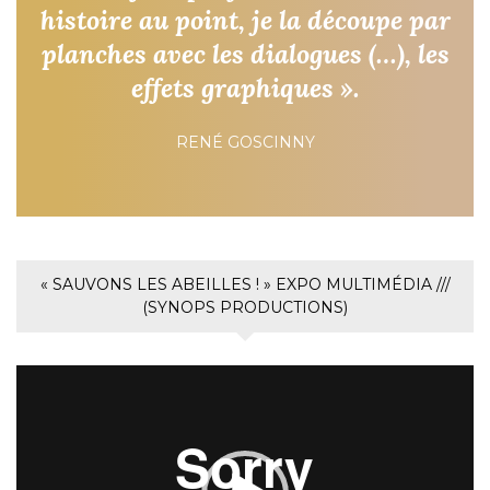
histoire au point, je la découpe par
planches avec les dialogues (…), les
effets graphiques ».
RENÉ GOSCINNY
« SAUVONS LES ABEILLES ! » EXPO MULTIMÉDIA ///
(SYNOPS PRODUCTIONS)
Lecteur
vidéo