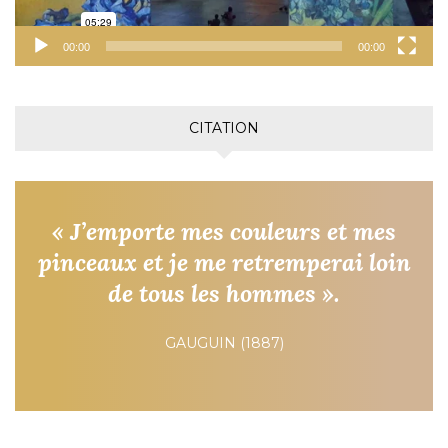
00:00
00:00
CITATION
« J’emporte mes couleurs et mes
pinceaux et je me retremperai loin
de tous les hommes ».
GAUGUIN (1887)