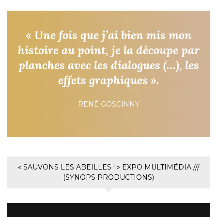
« Une fois que j’ai bien mis mon
histoire au point, je la découpe par
planches avec les dialogues (…), les
effets graphiques ».
RENÉ GOSCINNY
« SAUVONS LES ABEILLES ! » EXPO MULTIMÉDIA ///
(SYNOPS PRODUCTIONS)
Lecteur