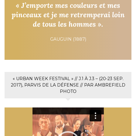
« J’emporte mes couleurs et mes
pinceaux et je me retremperai loin
de tous les hommes ».
GAUGUIN (1887)
« URBAN WEEK FESTIVAL » // J.1 À J.3 – (20-23 SEP.
2017), PARVIS DE LA DÉFENSE // PAR AMBREFIELD
PHOTO
Lecteur
vidéo