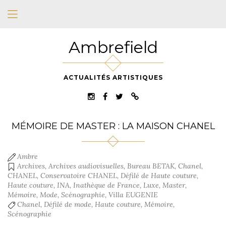
Ambrefield
ACTUALITÉS ARTISTIQUES
MÉMOIRE DE MASTER : LA MAISON CHANEL
Ambre
Archives
,
Archives audiovisuelles
,
Bureau BETAK
,
Chanel
,
CHANEL
,
Conservatoire CHANEL
,
Défilé de Haute couture
,
Haute couture
,
INA
,
Inathèque de France
,
Luxe
,
Master
,
Mémoire
,
Mode
,
Scénographie
,
Villa EUGENIE
Chanel
,
Défilé de mode
,
Haute couture
,
Mémoire
,
Scénographie