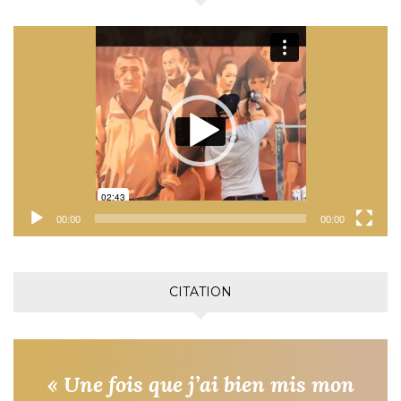
Lecteur
vidéo
00:00
00:00
CITATION
« Une fois que j’ai bien mis mon