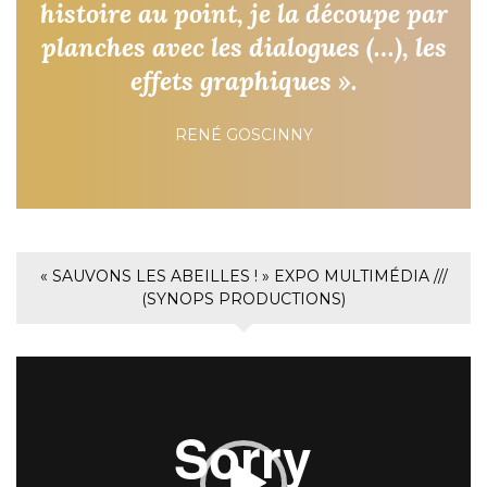
histoire au point, je la découpe par
planches avec les dialogues (…), les
effets graphiques ».
RENÉ GOSCINNY
« SAUVONS LES ABEILLES ! » EXPO MULTIMÉDIA ///
(SYNOPS PRODUCTIONS)
Lecteur
vidéo