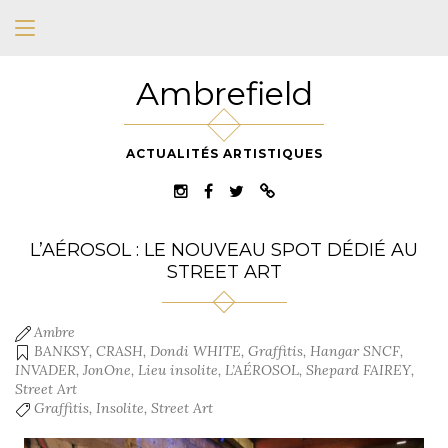
Ambrefield
ACTUALITÉS ARTISTIQUES
L’AÉROSOL : LE NOUVEAU SPOT DÉDIÉ AU
STREET ART
Ambre
BANKSY
,
CRASH
,
Dondi WHITE
,
Graffitis
,
Hangar SNCF
,
INVADER
,
JonOne
,
Lieu insolite
,
L’AÉROSOL
,
Shepard FAIREY
,
Street Art
Graffitis
,
Insolite
,
Street Art