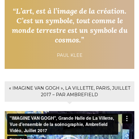
“L’art, est à l’image de la création.
C’est un symbole, tout comme le
monde terrestre est un symbole du
cosmos.”
PAUL KLEE
« IMAGINE VAN GOGH », LA VILLETTE, PARIS, JUILLET
2017 – PAR AMBREFIELD
Lecteur
vidéo