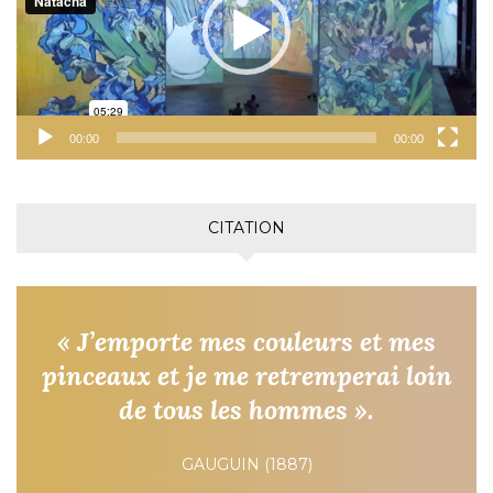
00:00
00:00
CITATION
« J’emporte mes couleurs et mes
pinceaux et je me retremperai loin
de tous les hommes ».
GAUGUIN (1887)