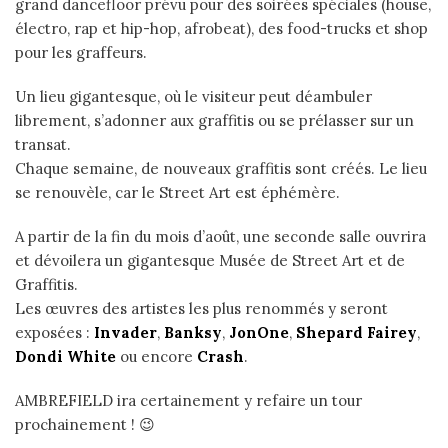
grand dancefloor prévu pour des soirées spéciales (house,
électro, rap et hip-hop, afrobeat), des food-trucks et shop
pour les graffeurs.
Un lieu gigantesque, où le visiteur peut déambuler
librement, s’adonner aux graffitis ou se prélasser sur un
transat.
Chaque semaine, de nouveaux graffitis sont créés. Le lieu
se renouvèle, car le Street Art est éphémère.
A partir de la fin du mois d’août, une seconde salle ouvrira
et dévoilera un gigantesque Musée de Street Art et de
Graffitis.
Les œuvres des artistes les plus renommés y seront
exposées :
Invader
,
Banksy
,
JonOne
,
Shepard Fairey
,
Dondi White
ou encore
Crash
.
AMBREFIELD ira certainement y refaire un tour
prochainement ! 😉