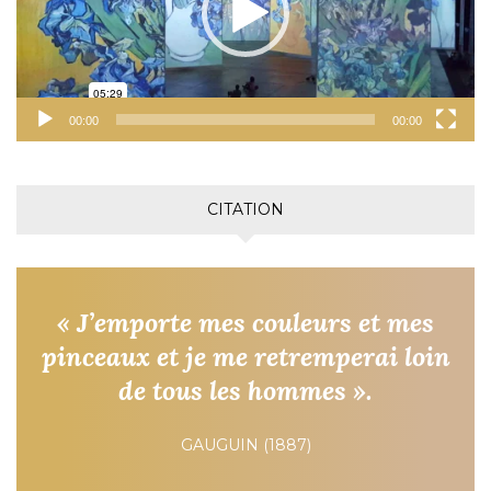
00:00
00:00
CITATION
« J’emporte mes couleurs et mes
pinceaux et je me retremperai loin
de tous les hommes ».
GAUGUIN (1887)