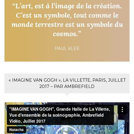
“L’art, est à l’image de la création.
C’est un symbole, tout comme le
monde terrestre est un symbole du
cosmos.”
PAUL KLEE
« IMAGINE VAN GOGH », LA VILLETTE, PARIS, JUILLET
2017 – PAR AMBREFIELD
Lecteur
vidéo